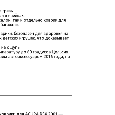
 грязь.
я в ячейках.
алон, так и отдельно коврик для
 багажник.
врики, безопасен для здоровья на
х детских игрушек, что доказывает
 на ощупь.
пературу до 60 градусов Цельсия.
им автоаксессуаром 2016 года, по
н
оковрики для ACURA RSX 2001 —