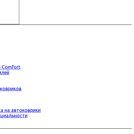
-Comfort
илей
ковриков
а на автоковрики
нциальности