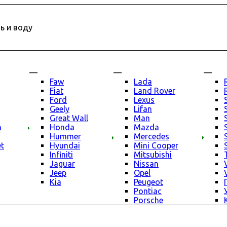
ь и воду
—
—
—
Faw
Lada
Fiat
Land Rover
Ford
Lexus
Geely
Lifan
Great Wall
Man
n
Honda
Mazda
Hummer
Mercedes
et
Hyundai
Mini Cooper
Infiniti
Mitsubishi
Jaguar
Nissan
Jeep
Opel
Kia
Peugeot
Pontiac
Porsche