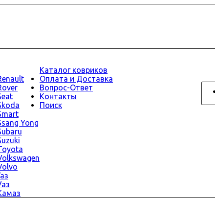
Каталог ковриков
Renault
Оплата и Доставка
Rover
Вопрос-Ответ
Seat
Контакты
Skoda
Поиск
Smart
Ssang Yong
Subaru
Suzuki
Toyota
Volkswagen
Volvo
Газ
Уаз
Камаз