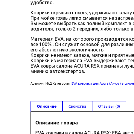
удобство.
Коврики скрывают пыль, удерживают влагу и
При мойке грязь легко смывается не застрева
Вы можете выбрать как полный комплект в с
водителя, только 2 передних, либо только в
Материал EVA, из которого производятся ко
все 100% . Он служит основой для различны
его абсолютную экологичность.
Коврики не имеют запаха, мягкие и приятные
Коврики из материала EVA выдерживают тем
EVA ковры салона ACURA RSX признаны лучш
мнению автоэкспертов.
Артикул:
Н/Д
Категория:
EVA коврики для Acura (Акура) в сало
Описание
Свойства
Отзывы  (0)
Описание товара
EVA коврики в салон ACURA RSX; ЕВА авт