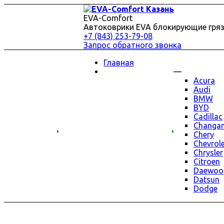
EVA-Comfort
Автоковрики EVA блокирующие гряз
+7 (843) 253-79-08
Запрос обратного звонка
Главная
—
Acura
Audi
BMW
BYD
Cadillac
Changa
Chery
Chevrol
Chrysler
Citroen
Daewoo
Datsun
Dodge