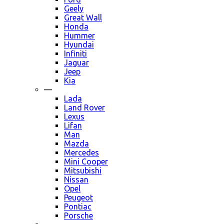
Geely
Great Wall
Honda
Hummer
Hyundai
Infiniti
Jaguar
Jeep
Kia
—
Lada
Land Rover
Lexus
Lifan
Man
Mazda
Mercedes
Mini Cooper
Mitsubishi
Nissan
Opel
Peugeot
Pontiac
Porsche