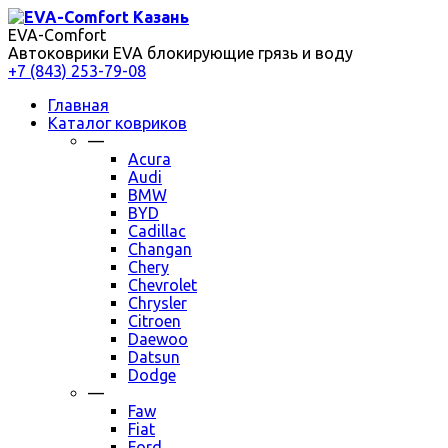
EVA-Comfort
Автоковрики EVA блокирующие грязь и воду
+7 (843) 253-79-08
Главная
Каталог ковриков
—
Acura
Audi
BMW
BYD
Cadillac
Changan
Chery
Chevrolet
Chrysler
Citroen
Daewoo
Datsun
Dodge
—
Faw
Fiat
Ford