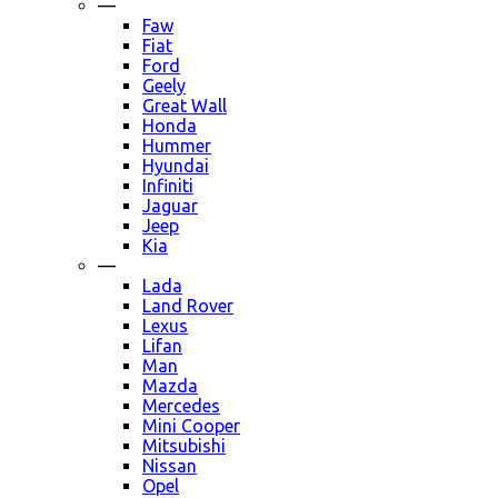
—
Faw
Fiat
Ford
Geely
Great Wall
Honda
Hummer
Hyundai
Infiniti
Jaguar
Jeep
Kia
—
Lada
Land Rover
Lexus
Lifan
Man
Mazda
Mercedes
Mini Cooper
Mitsubishi
Nissan
Opel