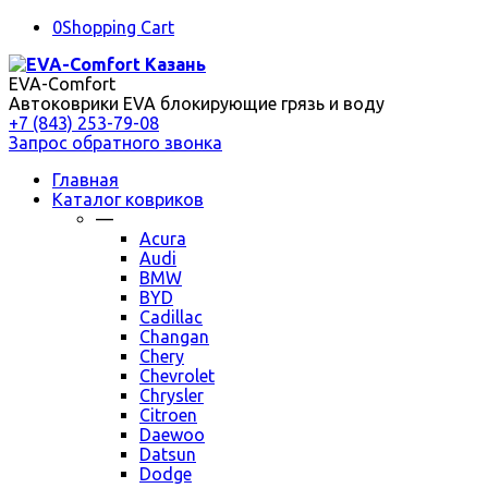
0
Shopping Cart
EVA-Comfort
Автоковрики EVA блокирующие грязь и воду
+7 (843) 253-79-08
Запрос обратного звонка
Главная
Каталог ковриков
—
Acura
Audi
BMW
BYD
Cadillac
Changan
Chery
Chevrolet
Chrysler
Citroen
Daewoo
Datsun
Dodge