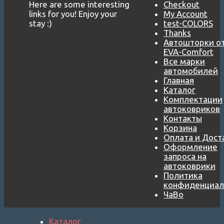
Here are some interesting
Checkout
links for you! Enjoy your
My Account
stay :)
test-COLORS
Thanks
Автошторки о
EVA-Comfort
Все марки
автомобилей
Главная
Каталог
Комплектации
автоковриков
Контакты
Корзина
Оплата и Дост
Оформление
запроса на
автоковрики
Политика
конфиденциал
ЧаВо
Каталог