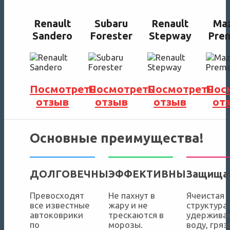
Renault
Subaru
Renault
Ma
Sandero
Forester
Stepway
Pre
Посмотреть
Посмотреть
Посмотреть
Пос
отзыв
отзыв
отзыв
от
Основные преимущества!
ДОЛГОВЕЧНЫ
ЭФФЕКТИВНЫ
Защища
Превосходят
Не пахнут в
Ячеистая
все известные
жару и не
структура
автоковрики
трескаются в
удержива
по
морозы.
воду, гряз