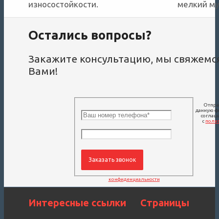
износостойкости.
мелкий му
Остались вопросы?
Закажите консультацию, мы свяжемся
Вами!
Отпра
данную ф
соглаш
с
поли
конфиденциальности
Интересные ссылки
Страницы