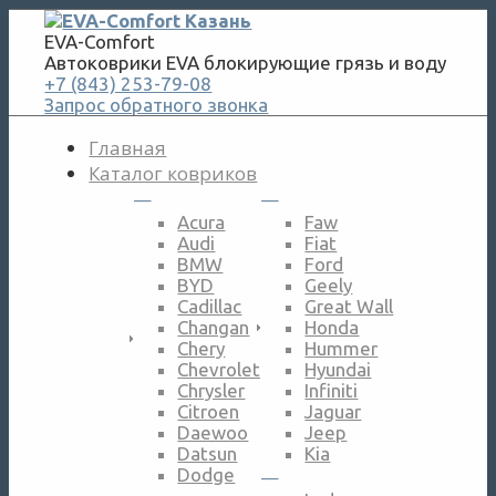
EVA-Comfort
Автоковрики EVA блокирующие грязь и воду
+7 (843) 253-79-08
Запрос обратного звонка
Главная
Каталог ковриков
—
—
Acura
Faw
Audi
Fiat
BMW
Ford
BYD
Geely
Cadillac
Great Wall
Changan
Honda
Chery
Hummer
Chevrolet
Hyundai
Chrysler
Infiniti
Citroen
Jaguar
Daewoo
Jeep
Datsun
Kia
Dodge
—