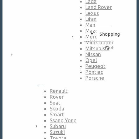
Lada
Land Rover
Lexus
Lifan
Man
Mazda
Shopping
Mercedes
Mini Cooper
Cart
Mitsubishi
Nissan
Opel
Peugeot
Pontiac
Porsche
—
Renault
Rover
Seat
Skoda
Smart
Ssang Yong
Subaru
Suzuki
Toyota