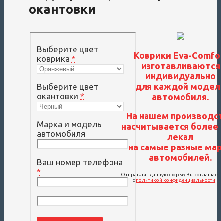
окантовки
Выберите цвет
Коврики Eva-Comfo
коврика
*
изготавливаются
индивидуально
для каждой модел
Выберите цвет
окантовки
*
автомобиля.
На нашем производс
Марка и модель
насчитывается более 
автомобиля
лекал
на самые разные ма
автомобилей.
Ваш номер телефона
*
Отправляя данную форму Вы соглашает
с
политикой конфиденциальности