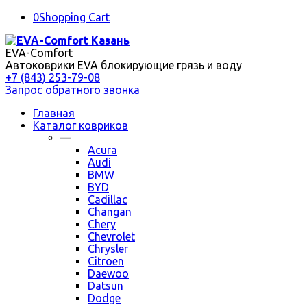
0
Shopping Cart
EVA-Comfort
Автоковрики EVA блокирующие грязь и воду
+7 (843) 253-79-08
Запрос обратного звонка
Главная
Каталог ковриков
—
Acura
Audi
BMW
BYD
Cadillac
Changan
Chery
Chevrolet
Chrysler
Citroen
Daewoo
Datsun
Dodge