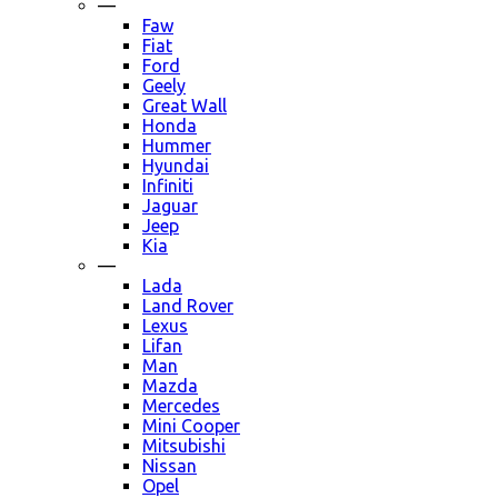
—
Faw
Fiat
Ford
Geely
Great Wall
Honda
Hummer
Hyundai
Infiniti
Jaguar
Jeep
Kia
—
Lada
Land Rover
Lexus
Lifan
Man
Mazda
Mercedes
Mini Cooper
Mitsubishi
Nissan
Opel