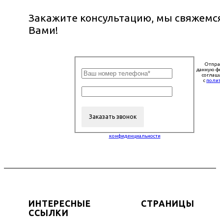
Закажите консультацию, мы свяжемся
Вами!
Отпра
данную ф
соглаш
с
поли
конфиденциальности
ИНТЕРЕСНЫЕ
СТРАНИЦЫ
ССЫЛКИ