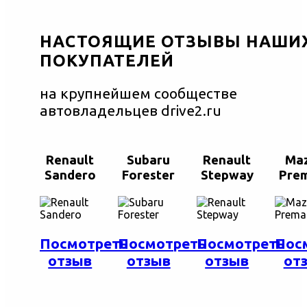
НАСТОЯЩИЕ ОТЗЫВЫ НАШИ
ПОКУПАТЕЛЕЙ
на крупнейшем сообществе
автовладельцев drive2.ru
Renault
Subaru
Renault
Ma
Sandero
Forester
Stepway
Pre
Посмотреть
Посмотреть
Посмотреть
Пос
отзыв
отзыв
отзыв
от