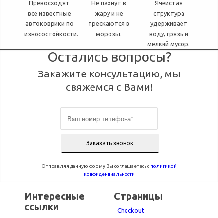
Превосходят
Не пахнут в
Ячеистая
все известные
жару и не
структура
автоковрики по
трескаются в
удерживает
износостойкости.
морозы.
воду, грязь и
мелкий мусор.
Остались вопросы?
Закажите консультацию, мы
свяжемся с Вами!
Отправляя данную форму Вы соглашаетесь с
политикой
конфиденциальности
Интересные
Страницы
ссылки
Checkout