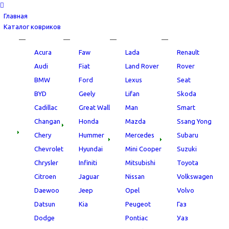
Главная
Каталог ковриков
—
—
—
—
Acura
Faw
Lada
Renault
Audi
Fiat
Land Rover
Rover
BMW
Ford
Lexus
Seat
BYD
Geely
Lifan
Skoda
Cadillac
Great Wall
Man
Smart
Changan
Honda
Mazda
Ssang Yong
Chery
Hummer
Mercedes
Subaru
Chevrolet
Hyundai
Mini Cooper
Suzuki
Chrysler
Infiniti
Mitsubishi
Toyota
Citroen
Jaguar
Nissan
Volkswagen
Daewoo
Jeep
Opel
Volvo
Datsun
Kia
Peugeot
Газ
Dodge
Pontiac
Уаз