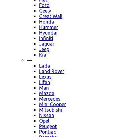
Ford
Geely
Great Wall
Honda
Hummer
Hyundai
Infiniti
Jaguar
Jeep
Kia
—
Lada
Land Rover
Lexus
Lifan
Man
Mazda
Mercedes
Mini Cooper
Mitsubishi
Nissan
Opel
Peugeot
Pontiac