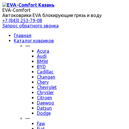
EVA-Comfort
Автоковрики EVA блокирующие грязь и воду
+7 (843) 253-79-08
Запрос обратного звонка
Главная
Каталог ковриков
—
Acura
Audi
BMW
BYD
Cadillac
Changan
Chery
Chevrolet
Chrysler
Citroen
Daewoo
Datsun
Dodge
—
Faw
Fiat