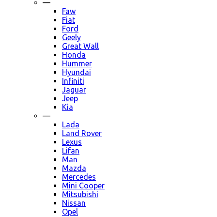
—
Faw
Fiat
Ford
Geely
Great Wall
Honda
Hummer
Hyundai
Infiniti
Jaguar
Jeep
Kia
—
Lada
Land Rover
Lexus
Lifan
Man
Mazda
Mercedes
Mini Cooper
Mitsubishi
Nissan
Opel