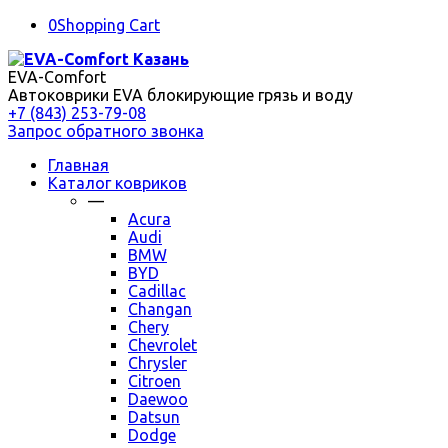
0
Shopping Cart
EVA-Comfort
Автоковрики EVA блокирующие грязь и воду
+7 (843) 253-79-08
Запрос обратного звонка
Главная
Каталог ковриков
—
Acura
Audi
BMW
BYD
Cadillac
Changan
Chery
Chevrolet
Chrysler
Citroen
Daewoo
Datsun
Dodge