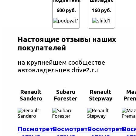
600 руб.
160 руб.
Настоящие отзывы наших
покупателей
на крупнейшем сообществе
автовладельцев drive2.ru
Renault
Subaru
Renault
Ma
Sandero
Forester
Stepway
Pre
Посмотреть
Посмотреть
Посмотреть
Пос