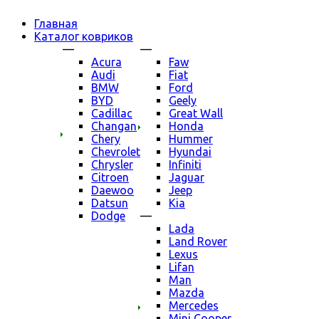
Главная
Каталог ковриков
—
—
Acura
Faw
Audi
Fiat
BMW
Ford
BYD
Geely
Cadillac
Great Wall
Changan
Honda
Chery
Hummer
Chevrolet
Hyundai
Chrysler
Infiniti
Citroen
Jaguar
Daewoo
Jeep
Datsun
Kia
Dodge
—
Lada
Land Rover
Lexus
Lifan
Man
Mazda
Mercedes
Mini Cooper