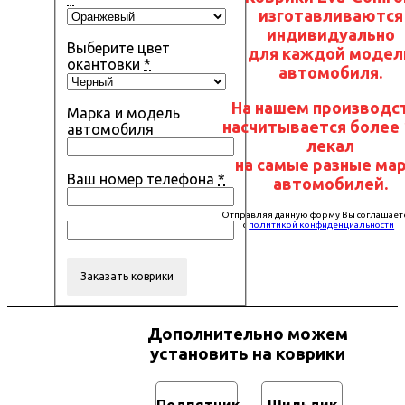
изготавливаются
индивидуально
Выберите цвет
для каждой модел
окантовки
*
автомобиля.
На нашем производс
Марка и модель
насчитывается более 
автомобиля
лекал
на самые разные ма
Ваш номер телефона
*
автомобилей.
Отправляя данную форму Вы соглашает
с
политикой конфиденциальности
Дополнительно можем
установить на коврики
Подпятник
Шильдик