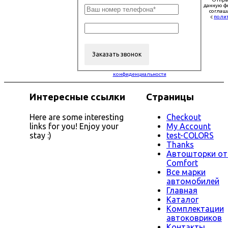
данную ф
соглаш
с
поли
конфиденциальности
Интересные ссылки
Страницы
Here are some interesting
Checkout
links for you! Enjoy your
My Account
stay :)
test-COLORS
Thanks
Автошторки от
Comfort
Все марки
автомобилей
Главная
Каталог
Комплектации
автоковриков
Контакты