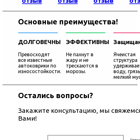
отзыв
отзыв
отзыв
от
Основные преимущества!
ДОЛГОВЕЧНЫ
ЭФФЕКТИВНЫ
Защища
Превосходят
Не пахнут в
Ячеистая
все известные
жару и не
структура
автоковрики по
трескаются в
удерживае
износостойкости.
морозы.
воду, грязь
мелкий мус
Остались вопросы?
Закажите консультацию, мы свяжемся
Вами!
Отпра