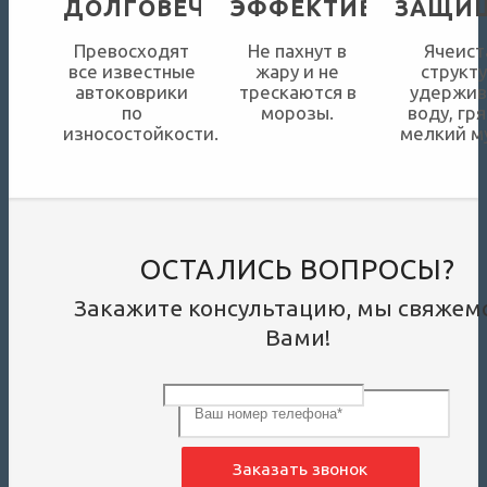
ДОЛГОВЕЧНЫ
ЭФФЕКТИВНЫ
ЗАЩИ
Превосходят
Не пахнут в
Ячеист
все известные
жару и не
структ
автоковрики
трескаются в
удержив
по
морозы.
воду, гря
износостойкости.
мелкий м
ОСТАЛИСЬ ВОПРОСЫ?
Закажите консультацию, мы свяжемс
Вами!