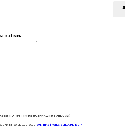
Доб
ко
каза и ответим на возникшие вопросы!
орму Вы соглашаетесь с
политикой конфиденциальности