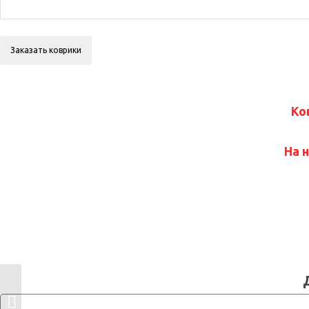
Ко
На 
Jaguar XF II от 2015 г.в.
(Ягуар Икс Ф 2)