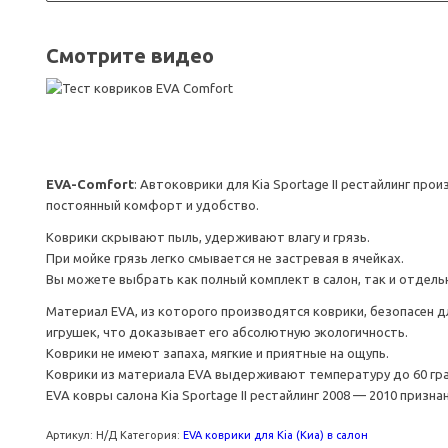
Смотрите видео
EVA-Comfort
: Автоковрики для Kia Sportage II рестайлинг пр
постоянный комфорт и удобство.
Коврики скрывают пыль, удерживают влагу и грязь.
При мойке грязь легко смывается не застревая в ячейках.
Вы можете выбрать как полный комплект в салон, так и отдельн
Материал EVA, из которого производятся коврики, безопасен дл
игрушек, что доказывает его абсолютную экологичность.
Коврики не имеют запаха, мягкие и приятные на ощупь.
Коврики из материала EVA выдерживают температуру до 60 гра
EVA ковры салона Kia Sportage II рестайлинг 2008 — 2010 призн
Артикул:
Н/Д
Категория:
EVA коврики для Kia (Киа) в салон