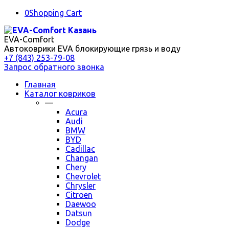
0
Shopping Cart
EVA-Comfort
Автоковрики EVA блокирующие грязь и воду
+7 (843) 253-79-08
Запрос обратного звонка
Главная
Каталог ковриков
—
Acura
Audi
BMW
BYD
Cadillac
Changan
Chery
Chevrolet
Chrysler
Citroen
Daewoo
Datsun
Dodge