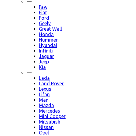
—
Faw
Fiat
Ford
Geely
Great Wall
Honda
Hummer
Hyundai
Infiniti
Jaguar
Jeep
Kia
—
Lada
Land Rover
Lexus
Lifan
Man
Mazda
Mercedes
Mini Cooper
Mitsubishi
Nissan
Opel