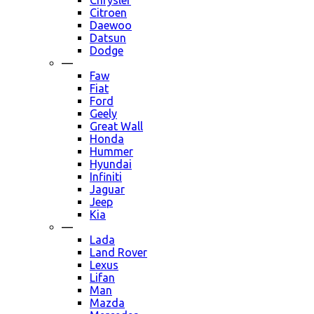
Chrysler
Citroen
Daewoo
Datsun
Dodge
—
Faw
Fiat
Ford
Geely
Great Wall
Honda
Hummer
Hyundai
Infiniti
Jaguar
Jeep
Kia
—
Lada
Land Rover
Lexus
Lifan
Man
Mazda