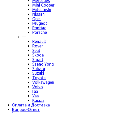
Mercedes
Mini Cooper
Mitsubishi
Nissan
Opel
Peugeot
Pontiac
Porsche
—
Renault
Rover
Seat
Skoda
Smart
Ssang Yong
Subaru
Suzuki
Toyota
Volkswagen
Volvo
Газ
Уаз
Камаз
Оплата и Доставка
Вопрос-Ответ