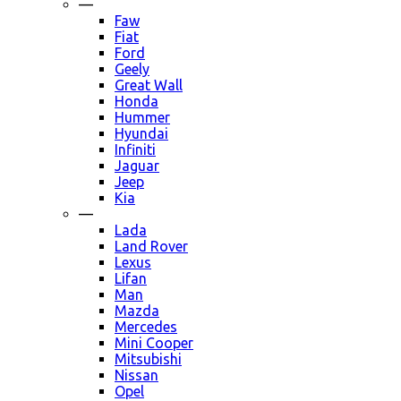
—
Faw
Fiat
Ford
Geely
Great Wall
Honda
Hummer
Hyundai
Infiniti
Jaguar
Jeep
Kia
—
Lada
Land Rover
Lexus
Lifan
Man
Mazda
Mercedes
Mini Cooper
Mitsubishi
Nissan
Opel