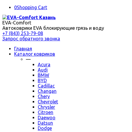
0
Shopping Cart
EVA-Comfort
Автоковрики EVA блокирующие грязь и воду
+7 (843) 253-79-08
Запрос обратного звонка
Главная
Каталог ковриков
—
Acura
Audi
BMW
BYD
Cadillac
Changan
Chery
Chevrolet
Chrysler
Citroen
Daewoo
Datsun
Dodge