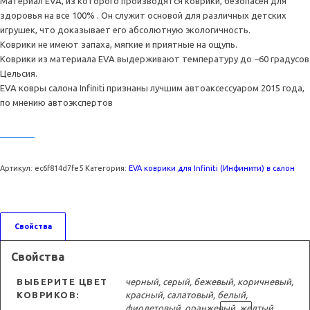
Материал EVA, из которого производятся коврики, безопасен для
здоровья на все 100% . Он служит основой для различных детских
игрушек, что доказывает его абсолютную экологичность.
Коврики не имеют запаха, мягкие и приятные на ощупь.
Коврики из материала EVA выдерживают температуру до −60 градусов
Цельсия.
EVA ковры салона Infiniti признаны лучшим автоаксессуаром 2015 года,
по мнению автоэкспертов
Артикул:
ec6f814d7fe5
Категория:
EVA коврики для Infiniti (Инфинити) в салон
Свойства
Свойства
ВЫБЕРИТЕ ЦВЕТ
черный, серый, бежевый, коричневый,
КОВРИКОВ:
красный, салатовый, белый,
фиолетовый, оранжевый, желтый,